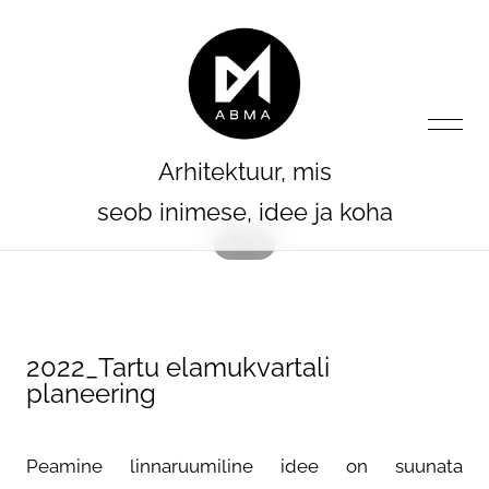
lisati ostukorvi.
Vaata ostukorvi
Arhitektuur, mis
seob inimese, idee ja koha
1 / 9
ESILEHT
2022_Tartu elamukvartali
PROJEKTID
planeering
AGENDA
Peamine linnaruumiline idee on suunata