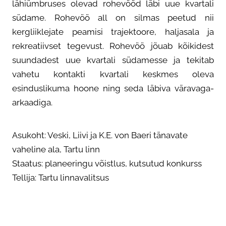
lähiümbruses olevad rohevööd läbi uue kvartali
MEIST
südame. Rohevöö all on silmas peetud nii
kergliiklejate peamisi trajektoore, haljasala ja
rekreatiivset tegevust. Rohevöö jõuab kõikidest
suundadest uue kvartali südamesse ja tekitab
vahetu kontakti kvartali keskmes oleva
esinduslikuma hoone ning seda läbiva väravaga-
arkaadiga.
Asukoht: Veski, Liivi ja K.E. von Baeri tänavate
vaheline ala, Tartu linn
Staatus: planeeringu võistlus, kutsutud konkurss
Tellija: Tartu linnavalitsus