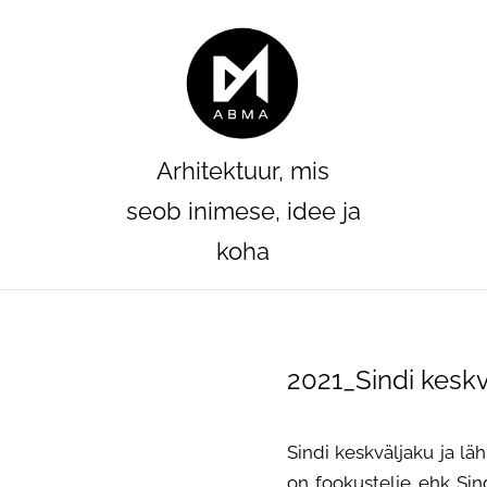
Arhitektuur, mis
seob inimese, idee ja
koha
2021_Sindi keskv
Sindi keskväljaku ja lä
on fookustelje ehk Si