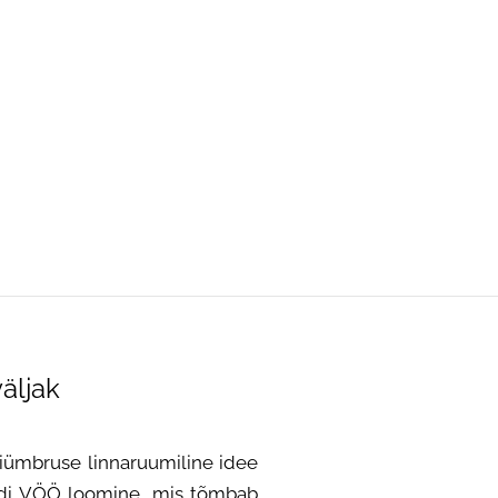
lisati ostukorvi.
Vaata ostukorvi
äljak
hiümbruse linnaruumiline idee
ndi VÖÖ loomine, mis tõmbab