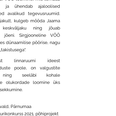
u ja ühendab ajaloolised
ed avalikud tegevusruumid.
jakult, kulgeb mööda Jaama
keskväljaku ning jõuab
u jõeni. Sirgjooneline VÖÖ
es dünaamilise pöörise, nagu
„takistusega“.
ast linnaruumi ideest
nduste poole, on valgustite
e ning seeläbi kohale
ste olukordade loomine üks
 sekkumine.
i vald, Pärnumaa
uurikonkurss 2021, põhiprojekt