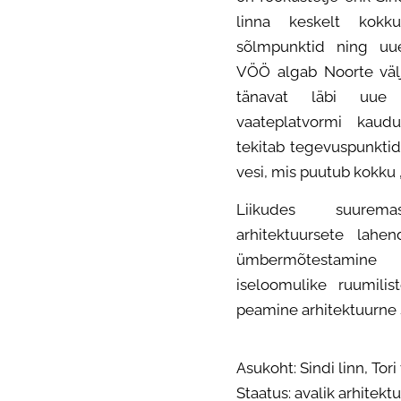
linna keskelt kokk
sõlmpunktid ning uu
VÖÖ algab Noorte väl
tänavat läbi uue 
vaateplatvormi kaud
tekitab tegevuspunktid
vesi, mis puutub kokku 
Liikudes suurem
arhitektuursete lahe
ümbermõtestamin
iseloomulike ruumili
peamine arhitektuurne
Asukoht: Sindi linn, Tor
Staatus: avalik arhitekt