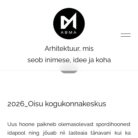
lisati ostukorvi.
Vaata ostukorvi
Arhitektuur, mis
seob inimese, idee ja koha
1 / 8
ESILEHT
2026_Oisu kogukonnakeskus
PROJEKTID
Uus hoone paikneb olemasolevast spordihoonest
AGENDA
idapool ning jõuab nii lasteaia tänavani kui ka