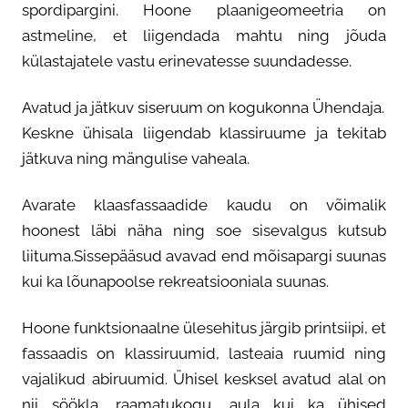
spordipargini. Hoone plaanigeomeetria on
MEIST
astmeline, et liigendada mahtu ning jõuda
külastajatele vastu erinevatesse suundadesse.
Avatud ja jätkuv siseruum on kogukonna Ühendaja.
Keskne ühisala liigendab klassiruume ja tekitab
jätkuva ning mängulise vaheala.
Avarate klaasfassaadide kaudu on võimalik
hoonest läbi näha ning soe sisevalgus kutsub
liituma.Sissepääsud avavad end mõisapargi suunas
kui ka lõunapoolse rekreatsiooniala suunas.
Hoone funktsionaalne ülesehitus järgib printsiipi, et
fassaadis on klassiruumid, lasteaia ruumid ning
vajalikud abiruumid. Ühisel kesksel avatud alal on
nii söökla, raamatukogu, aula kui ka ühised